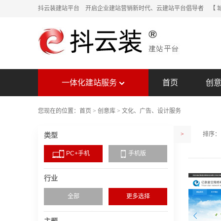
抖云装建站平台 开启企业建站营销新时代、云建站平台倡导者
【 
一体化建站服务
首页
创
您现在的位置：
首页
>
创意库
>
文化、广告、设计服务
>
排序：
类型
PC+手机
手机版
行业
全部
更多选择