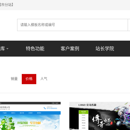
城市分站】
意库
特色功能
客户案例
站长学院
销量
价格
人气