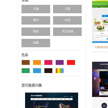
主题
古典
可爱
奢华
时尚
简约
节日庆典
炫酷
CMS020
色系
您可能感兴趣