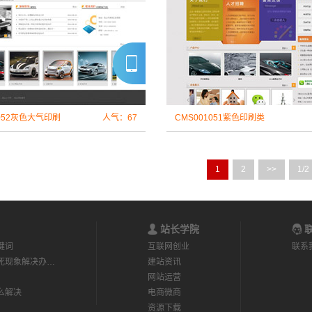
1052灰色大气印刷
人气：67
CMS001051紫色印刷类
1
2
>>
1/2
站长学院
联
键词
互联网创业
联系
死现象解决办…
建站资讯
网站运营
么解决
电商微商
资源下载