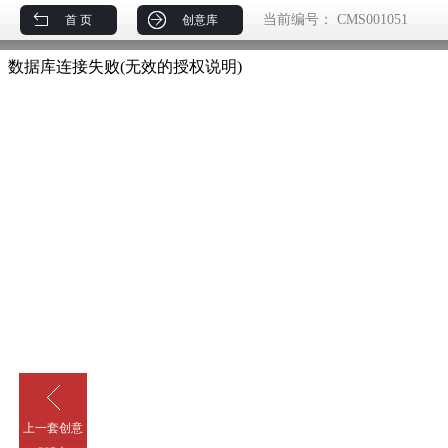
当前编号：
CMS001051
首 页
创意库
上一套创意